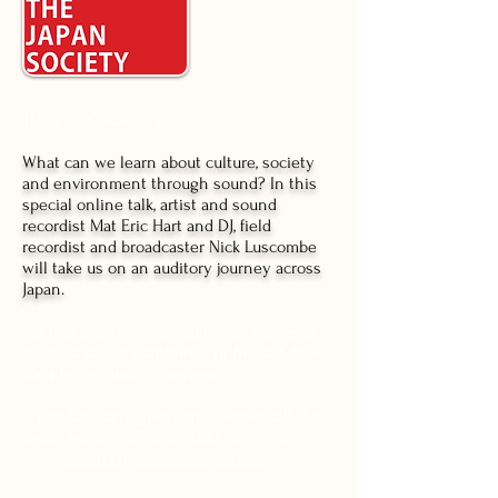
THE JAPAN SOCIETY
What can we learn about culture, society
and environment through sound? In this
special online talk, artist and sound
recordist Mat Eric Hart and DJ, field
recordist and broadcaster Nick Luscombe
will take us on an auditory journey across
Japan.
For this event, we recommend attendees
to use a pair of earphones or headphones
for a better audio experience.
If you have any questions, please call the
Japan Society office on
020 3075 1996
or
email
events@japansociety.org.uk
.