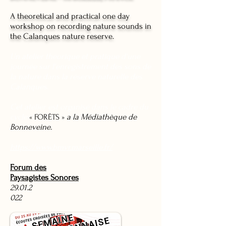
A theoretical and practical one day
workshop on recording nature sounds in
the Calanques nature reserve.
Un atelier théorique et pratique d'une
journée sur l'enregistrement des sons de
la nature dans la réserve naturelle des
Calanques.
Cet atelier est organisé dans le cadre du
c
ycle
a
la
Médiathèque de
« FORÊTS »
Bonneveine.
https://www.bmvr.marseille.fr/
Forum des
Paysagistes Sonores
29.01.2
022