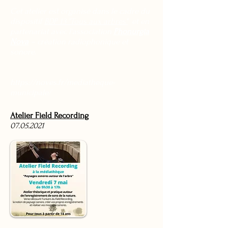
Cet atelier est organisé dans le cadre du
dispositif
BDP 13 "Tous aux arbres"
et en
partenariat avec l'association
Phonurgia
Nova
– création radiophonique et
sonore.
https://noves.fr/mediatheque-
municipale/
Atelier Field Recording
07.05.2021