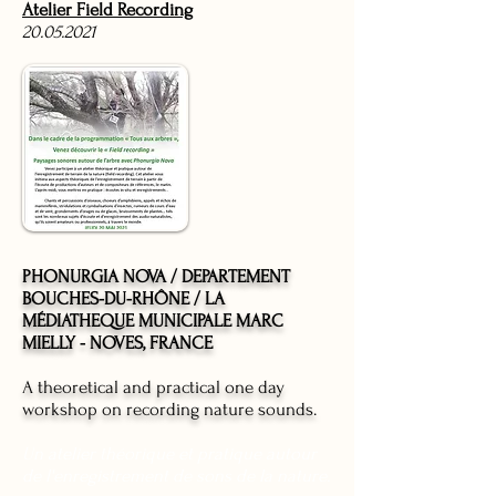
Atelier Field Recording
20.05.2021
PHONURGIA NOVA / DEPARTEMENT
BOUCHES-DU-RHÔNE / LA
MÉDIATHEQUE MUNICIPALE MARC
MIELLY -
NOVES, FRANCE
A theoretical and practical one day
workshop on recording nature sounds.
Un atelier
théorique et pratique autour
de l'enregistrement de sons de la nature.