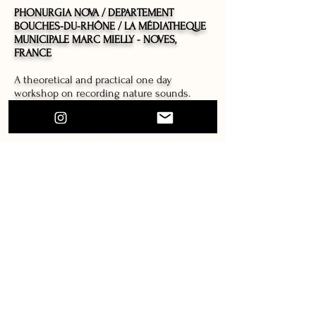
PHONURGIA NOVA / DEPARTEMENT
BOUCHES-DU-RHÔNE / LA MÉDIATHEQUE
MUNICIPALE MARC MIELLY -
NOVES,
FRANCE
A theoretical and practical one day
workshop on recording nature sounds.
Un atelier
théorique et pratique autour de
l'enregistrement de sons de la nature.
Cet atelier est organisé dans le cadre du
dispositif
BDP 13 "Tous aux arbres"
et en
partenariat avec l'association
Phonurgia
Nova
– création radiophonique et sonore.
https://noves.fr/mediatheque-municipale/
Création d’un paysage sonore
19/21/23. 04. 2021